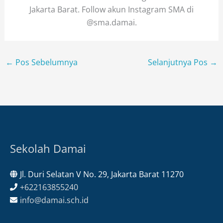
Jakarta Barat. Follow akun Instagram SMA di
@sma.damai.
←
Pos Sebelumnya
Selanjutnya Pos
→
Sekolah Damai
Jl. Duri Selatan V No. 29, Jakarta Barat 11270
+622163855240
info@damai.sch.id