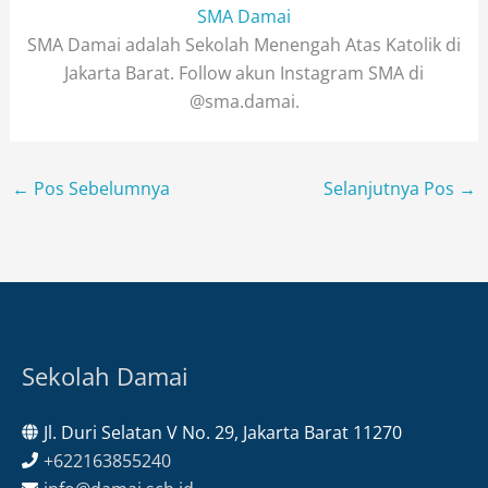
SMA Damai
SMA Damai adalah Sekolah Menengah Atas Katolik di
Jakarta Barat. Follow akun Instagram SMA di
@sma.damai.
←
Pos Sebelumnya
Selanjutnya Pos
→
Sekolah Damai
Jl. Duri Selatan V No. 29, Jakarta Barat 11270
+622163855240