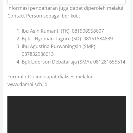
Informasi pendaftaran juga dapat diperoleh melalui
Contact Person sebagai berikut :
Ibu Asih Rumanti (TK): 081908958607
Bpk .I Nyoman Tagore (SD): 08151884839
Ibu Agustina Purwaningsih (SMP):
087832988013
Bpk Liderson Debataraja (SMA): 081281655514
Formulir Online dapat diakses melalui
www.damai.sch.id