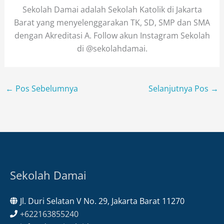
Sekolah Damai adalah Sekolah Katolik di Jakarta
Barat yang menyelenggarakan TK, SD, SMP dan SMA
dengan Akreditasi A. Follow akun Instagram Sekolah
di @sekolahdamai.
←
Pos Sebelumnya
Selanjutnya Pos
→
Sekolah Damai
Jl. Duri Selatan V No. 29, Jakarta Barat 11270
+622163855240