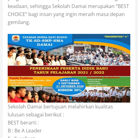
keadaan, sehingga Sekolah Damai merupakan “BEST
CHOICE” bagi insan yang ingin meraih masa depan
gemilang.
Sekolah Damai bertujuan melahirkan kualitas
lulusan sebagai berikut :
BEST berarti :
B : Be A Leader