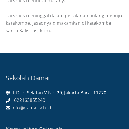
Tarsisius menutup matanya.
Tarsisius meninggal dalam perjalanan pulang menuju
katakombe. Jasadnya dimakamkan di katakombe
santo Kalisitus, Roma.
Sekolah Damai
Jl. Duri Selatan V No. 29, Jakarta Barat 11270
+622163855240
info@damai.sch.id