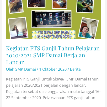
Kegiatan PTS Ganjil Tahun Pelajaran
2020/2021 SMP Damai Berjalan
Lancar
Oleh
SMP Damai
/
1 Oktober 2020
/
Berita
Kegiatan PTS Ganjil untuk Siswa/i SMP Damai tahun
pelajaran 2020/2021 berjalan dengan lancar.
Kegiatan tersebut diselenggarakan mulai tanggal 16-
22 September 2020. Pelaksanaan PTS ganjil tahun