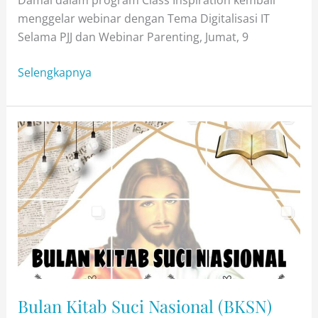
menggelar webinar dengan Tema Digitalisasi IT
Selama PJJ dan Webinar Parenting, Jumat, 9
Class
Selengkapnya
Inspiration
–
Digitalisasi
IT
Selama
PJJ
&
Parenting
Bulan Kitab Suci Nasional (BKSN)