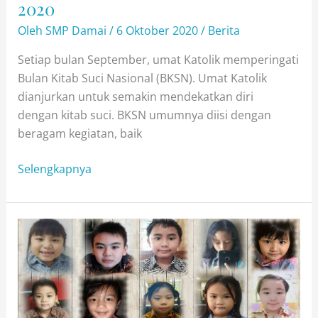
2020
Oleh
SMP Damai
/
6 Oktober 2020
/
Berita
Setiap bulan September, umat Katolik memperingati
Bulan Kitab Suci Nasional (BKSN). Umat Katolik
dianjurkan untuk semakin mendekatkan diri
dengan kitab suci. BKSN umumnya diisi dengan
beragam kegiatan, baik
Bulan
Selengkapnya
Kitab
Suci
Nasional
(BKSN)
2020