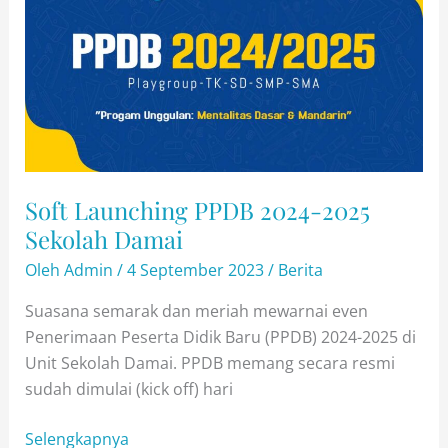
Soft Launching PPDB 2024-2025
Sekolah Damai
Oleh
Admin
/
4 September 2023
/
Berita
Suasana semarak dan meriah mewarnai even
Penerimaan Peserta Didik Baru (PPDB) 2024-2025 di
Unit Sekolah Damai. PPDB memang secara resmi
sudah dimulai (kick off) hari
Soft
Selengkapnya