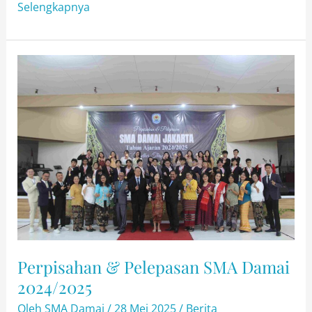
Incepto
Selengkapnya
Ne
Desistam:
Semangat
Baru
Siswa
SMA
Damai
di
MPLS
2025/2026
Perpisahan & Pelepasan SMA Damai
2024/2025
Oleh
SMA Damai
/
28 Mei 2025
/
Berita