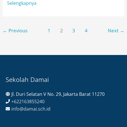
Kegiatan
Selengkapnya
PTS
Ganjil
Tahun
←
Previous
1
2
3
4
Next
→
Pelajaran
2020/2021
SMP
Damai
Berjalan
Lancar
Sekolah Damai
Jl. Duri Selatan V No. 29, Jakarta Barat 11270
+622163855240
info@damai.sch.id