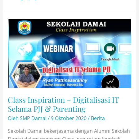
Launching
PPDB
2024-
2025
Sekolah
Damai
Class Inspiration – Digitalisasi IT
Selama PJJ & Parenting
Oleh
SMP Damai
/
9 Oktober 2020
/
Berita
Sekolah Damai bekerjasama dengan Alumni Sekolah
Damai dalam program Class Inspiration kembali